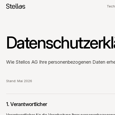
Tech
Hard
Soft
Datenschutzerk
SWITZERLAND
Betri
English
Français
Deutsch
POLAND
Wie Stellos AG Ihre personenbezogenen Daten erheb
Polski
English
GERMANY
Deutsch
English
Stand: Mai 2026
1. Verantwortlicher
Verantwortlicher für die Verarbeitung Ihrer personenbezogene