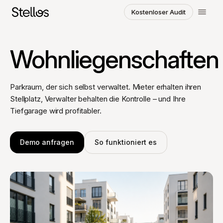
Kostenloser Audit
Region und Sprache wählen
Wohnliegenschaften
SWITZERLAND
English
Français
Deutsch
Parkraum, der sich selbst verwaltet. Mieter erhalten ihren
Stellplatz, Verwalter behalten die Kontrolle – und Ihre
POLAND
Tiefgarage wird profitabler.
Polski
English
GERMANY
Demo anfragen
So funktioniert es
Deutsch
English