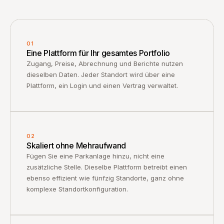
Zugang, Preise, Abrechnung und Berichte nutzen
dieselben Daten. Jeder Standort wird über eine
Plattform, ein Login und einen Vertrag verwaltet.
02
Skaliert ohne Mehraufwand
Fügen Sie eine Parkanlage hinzu, nicht eine
zusätzliche Stelle. Dieselbe Plattform betreibt einen
ebenso effizient wie fünfzig Standorte, ganz ohne
komplexe Standortkonfiguration.
03
Daten, mit denen Sie handeln können
Jede Session, Zahlung und Schrankenbewegung wird
protokolliert und auswertbar gemacht. Nicht nur
Betriebsdaten, sondern Portfolio-Intelligenz.