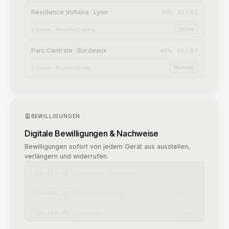
Wartung
3 Zonen · Mischnutzung
BEWILLIGUNGEN
Digitale Bewilligungen & Nachweise
Bewilligungen sofort von jedem Gerät aus ausstellen,
verlängern und widerrufen.
Monatlicher Bewohner
AB-123-CD
Aktiv
Flotte · Acme Corp
XY-456-ZZ
Läuft ab
Besucher · 2 h
LM-789-PQ
Temp
E-LADEN
Intelligentes Lademanagement
Jeden Ladepunkt überwachen und jede Session