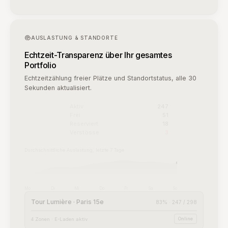
Portfolio
Echtzeitzählung freier Plätze und Standortstatus, alle 30
Sekunden aktualisiert.
Aktiv
247
Frei
51
Reserviert
18
Verstösse
3
Durchschnittliche Auslastung, letzte 7 Tage
Mo
Di
Mi
Do
Fr
Sa
So
Tour Lumière · Paris 15e
83% · 247 / 298
Online
4 Zonen · E-Laden aktiv
Résidence Voltaire · Lyon
61% · 92 / 150
Online
2 Zonen · Besucherzugang
Parc Centrale · Bordeaux
44% · 66 / 150