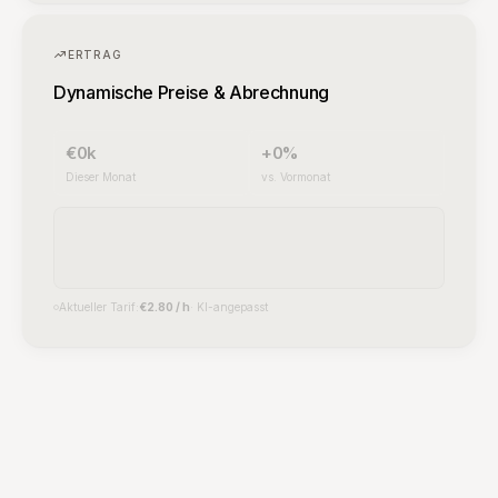
€0k
+0%
Dieser Monat
vs. Vormonat
•••• 4291
Visa Debit
Aktueller Tarif:
€2.80 / h
· KI-angepasst
KONTROLLE
Automatische Erkennung von Verstössen
Überziehungen, Betrug und unberechtigter Zugang
werden sofort markiert.
ZZ-000-XX
Busse erstellt
Überziehung · Zone B · vor 14 Min.
AB-999-YY
Ausstehend