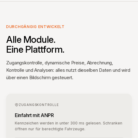
Alle Module.
Eine Plattform.
Zugangskontrolle, dynamische Preise, Abrechnung,
Kontrolle und Analysen: alles nutzt dieselben Daten und wird
über einen Bildschirm gesteuert.
ZUGANGSKONTROLLE
Einfahrt mit ANPR
Kennzeichen werden in unter 300 ms gelesen. Schranken
öffnen nur für berechtigte Fahrzeuge.
AB·123·CD
★
EU
Einfahrtskamera · Zone A
Schranke 01
ZUGANGSPROTOKOLL
Live
AUSLASTUNG & STANDORTE
Echtzeit-Transparenz über Ihr gesamtes