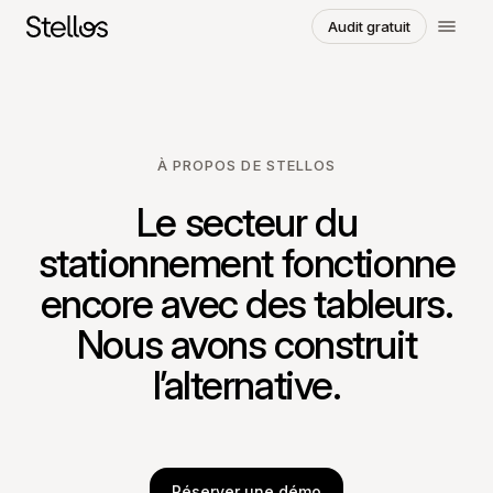
Audit gratuit
Choisissez une région et une langue
SWITZERLAND
À PROPOS DE STELLOS
English
Français
Deutsch
Le secteur du
POLAND
stationnement fonctionne
Polski
English
encore avec des tableurs.
GERMANY
Nous avons construit
Deutsch
English
l’alternative.
Réserver une démo