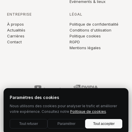
Événements & lieux
ENTREPRISE
LÉGAL
À propos
Politique de confidentialité
Actualités
Conditions d'utilisation
Carrières
Politique cookies
Contact
RGPD
Mentions légales
Paramètres des cookies
Nous utilisons des cookies pour analyser le trafic et améliorer
votre expérience. Consultez notre
Politique de cookies
.
© 2026 Stellos. Tous droits réservés.
Tout refuser
Paramétrer
Tout accepter
contact@stellos.com