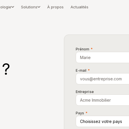
ologie
Solutions
À propos
Actualités
el
Immeubles résidentiels
el
Immobilier d'entreprise
tions
Locataires d'entreprise
Prénom
*
Commerce & centres commerciaux
 ?
Hôtels & hôtellerie
E-mail
*
Hôpitaux & santé
Universités & campus
Entreprise
Collectivités
Centres logistiques
Pays
*
Aéroports & pôles de transport
Événements & lieux