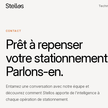
Techn
Matéri
CONTACT
Logici
SWITZERLAND
Prêt à repenser
Opéra
English
Français
Deutsch
POLAND
votre stationnement
Polski
English
Parlons-en.
GERMANY
Deutsch
English
Entamez une conversation avec notre équipe et
découvrez comment Stellos apporte de l'intelligence à
chaque opération de stationnement.