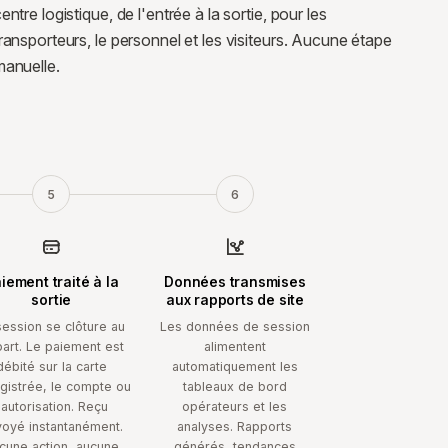
entre logistique, de l'entrée à la sortie, pour les
ransporteurs, le personnel et les visiteurs. Aucune étape
manuelle.
5
6
iement traité à la
Données transmises
sortie
aux rapports de site
session se clôture au
Les données de session
art. Le paiement est
alimentent
débité sur la carte
automatiquement les
gistrée, le compte ou
tableaux de bord
l'autorisation. Reçu
opérateurs et les
oyé instantanément.
analyses. Rapports
cune action, aucune
générés, tendances