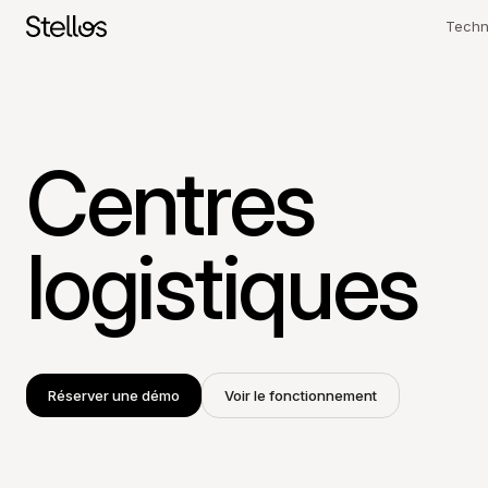
Techn
Matéri
Logici
SWITZERLAND
Centres
Opéra
English
Français
Deutsch
POLAND
logistiques
Polski
English
GERMANY
Deutsch
English
Réserver une démo
Voir le fonctionnement