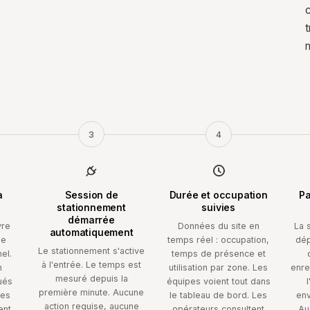
c
t
3
4
à
Session de
Durée et occupation
Pa
stationnement
suivies
démarrée
vre
Données du site en
La 
automatiquement
de
temps réel : occupation,
dép
Le stationnement s'active
el.
temps de présence et
à l'entrée. Le temps est
n
utilisation par zone. Les
enre
mesuré depuis la
ués
équipes voient tout dans
première minute. Aucune
Les
le tableau de bord. Les
env
action requise, aucune
ent,
opérateurs consultent
Au