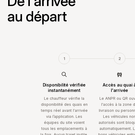
De l'arrivée
au départ
1
2
Disponibilité vérifiée
Accès au quai 
instantanément
l'arrivée
Le chauffeur vérifie la
Le ANPR ou QR ou
disponibilité des quais en
l'accès à la zone 
temps réel avant l'arrivée
livraison ou personn
via l’application. Les
Les véhicules no
équipes du site voient
autorisés sont bloq
tous les emplacements à
automatiquement. 
la fois. Aucun trajet inutile,
bons véhicules entr