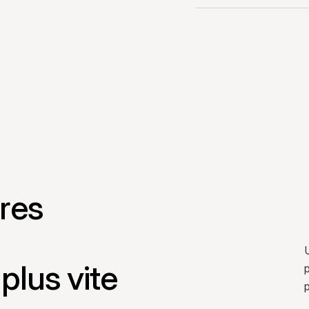
tres
U
plus vite
p