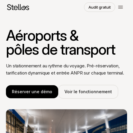
Audit gratuit
Choisissez une région et une langue
Aéroports &
SWITZERLAND
pôles de transport
English
Français
Deutsch
POLAND
Un stationnement au rythme du voyage. Pré-réservation,
Polski
English
tarification dynamique et entrée ANPR sur chaque terminal.
GERMANY
Deutsch
English
Réserver une démo
Voir le fonctionnement