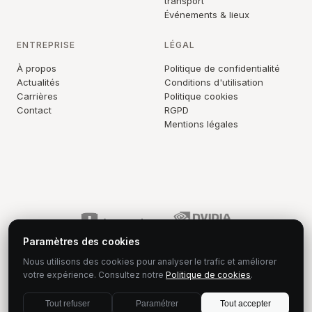
transport
Événements & lieux
ENTREPRISE
LÉGAL
À propos
Politique de confidentialité
Actualités
Conditions d'utilisation
Carrières
Politique cookies
Contact
RGPD
Mentions légales
Paramètres des cookies
Nous utilisons des cookies pour analyser le trafic et améliorer
votre expérience. Consultez notre
Politique de cookies
.
© 2026 Stellos. Tous droits réservés.
Tout refuser
Paramétrer
Tout accepter