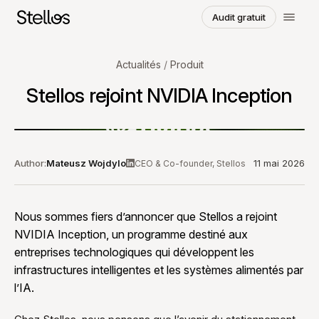
Audit gratuit
Choisissez une région et une langue
Actualités
/
Produit
Stellos rejoint NVIDIA Inception
SWITZERLAND
English
Français
Deutsch
POLAND
Author:
Mateusz Wojdylo
11 mai 2026
CEO & Co-founder, Stellos
Polski
English
GERMANY
Nous sommes fiers d’annoncer que Stellos a rejoint
Deutsch
English
NVIDIA Inception, un programme destiné aux
entreprises technologiques qui développent les
infrastructures intelligentes et les systèmes alimentés par
l’IA.