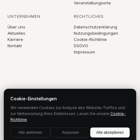
Veranstaltungsorte
UNTERNEHMEN
RECHTLICHES
Über uns
Datenschutzerklärung
Aktuelles
Nutzungsbedingungen
Karriere
Cookie-Richtlinie
Kontakt
DSGVO
Impressum
Cookie-Einstellungen
Wir verwenden Cookies zur Analyse des Website-Traffics und
zur Verbesserung Ihres Erlebnisses. Lesen Sie unsere
Cookie-
Richtlinie
.
© 2026 Stellos. Alle Rechte vorbehalten.
Alle ablehnen
Anpassen
Alle akzeptieren
contact@stellos.com