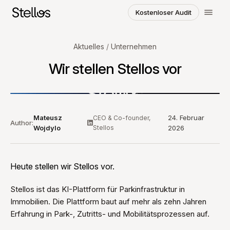
Kostenloser Audit
Region und Sprache wählen
Aktuelles
/
Unternehmen
Wir stellen Stellos vor
SWITZERLAND
English
Français
Deutsch
POLAND
Mateusz
24. Februar
CEO & Co-founder,
Polski
English
Author:
Wojdylo
Stellos
2026
GERMANY
Deutsch
English
Heute stellen wir Stellos vor.
Stellos ist das KI-Plattform für Parkinfrastruktur in
Immobilien. Die Plattform baut auf mehr als zehn Jahren
Erfahrung in Park-, Zutritts- und Mobilitätsprozessen auf.